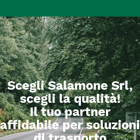
Scegli Salamone Srl,
scegli la qualità!
Il tuo partner
affidabile per soluzioni
di trasporto